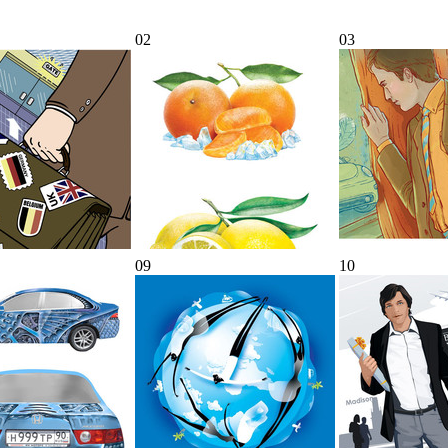
02
03
09
10