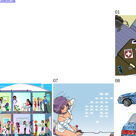
лиенты
01
07
08