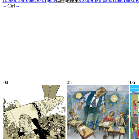
Иллюстраторы
Об отделе
Ежедневно
Сборники работ
Выставки
К
←
Ctrl
→
04
05
06