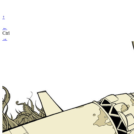
↑
←
Ctrl
→