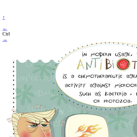
↑
←
Ctrl
→