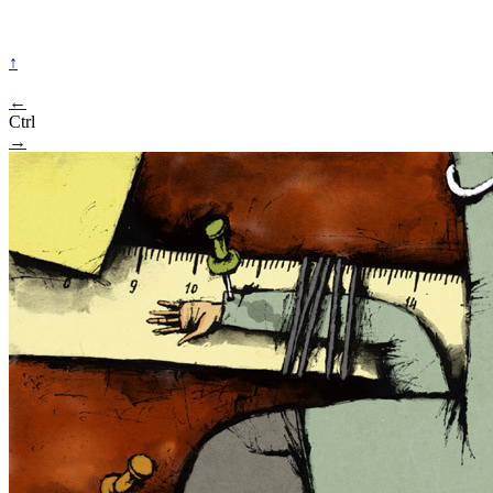
↑
←
Ctrl
→