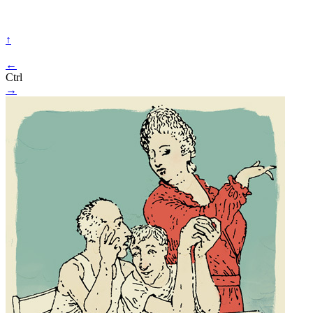
↑
←
Ctrl
→