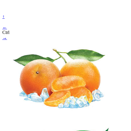
↑
←
Ctrl
→