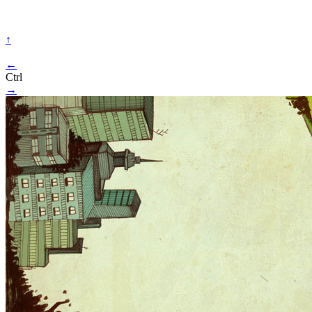
↑
←
Ctrl
→