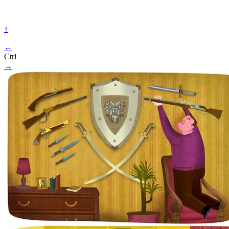
↑
←
Ctrl
→