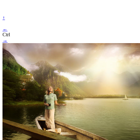
↑
←
Ctrl
→