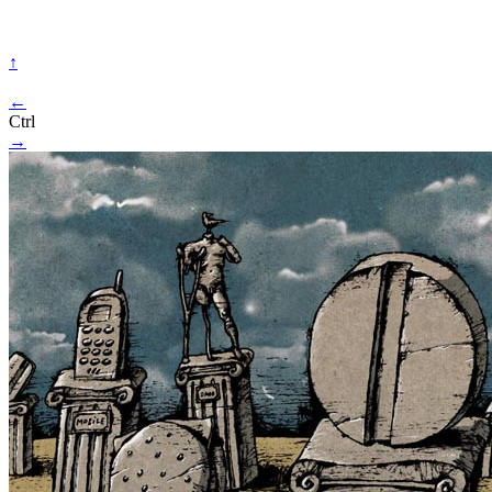
↑
←
Ctrl
→