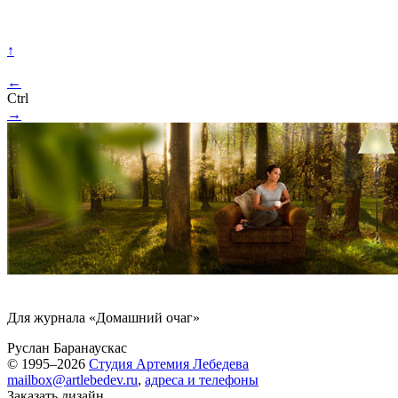
↑
←
Ctrl
→
Для журнала «Домашний очаг»
Руслан Баранаускас
© 1995–2026
Студия Артемия Лебедева
mailbox@artlebedev.ru
,
адреса и телефоны
Заказать дизайн...