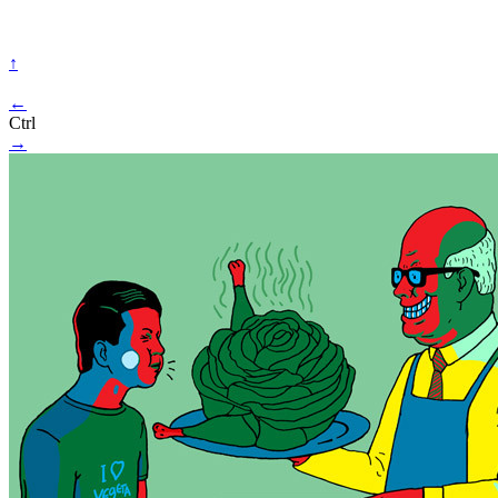
↑
←
Ctrl
→