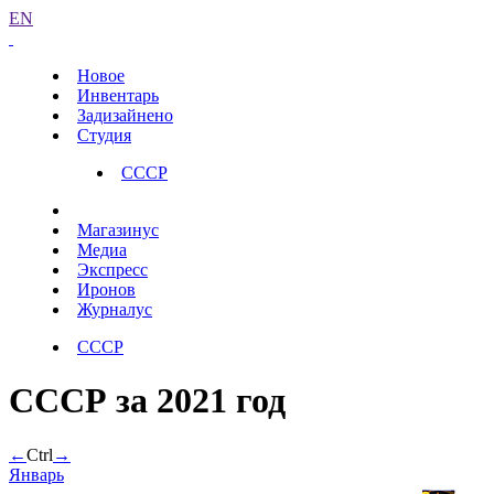
EN
Новое
Инвентарь
Задизайнено
Студия
СССР
Магазинус
Медиа
Экспресс
Иронов
Журналус
СССР
СССР за 2021 год
←
Ctrl
→
Январь