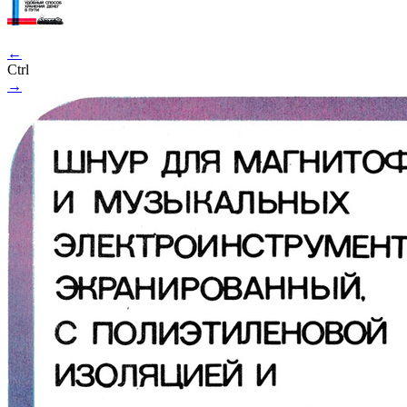
←
Ctrl
→