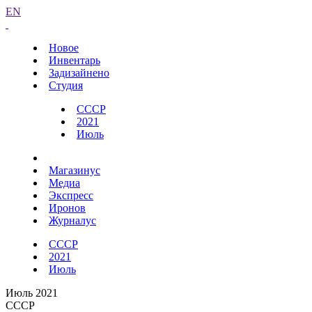
EN
Новое
Инвентарь
Задизайнено
Студия
СССР
2021
Июль
Магазинус
Медиа
Экспресс
Иронов
Журналус
СССР
2021
Июль
Июль 2021
СССР