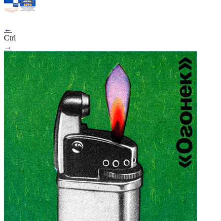
←
Ctrl
→