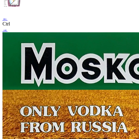
←
Ctrl
→