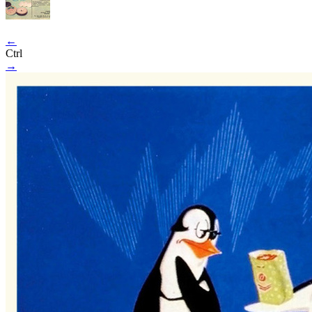
←
Ctrl
→