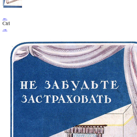
←
Ctrl
→