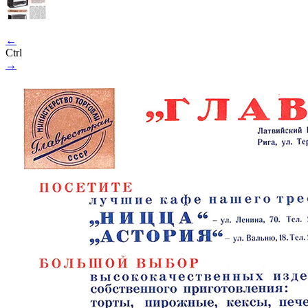
←
Ctrl
→