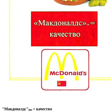
"Макдоналдс"ₜₘ = качество