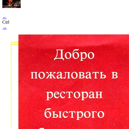
←
Ctrl
→