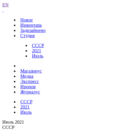
EN
Новое
Инвентарь
Задизайнено
Студия
СССР
2021
Июль
Магазинус
Медиа
Экспресс
Иронов
Журналус
СССР
2021
Июль
Июль 2021
СССР