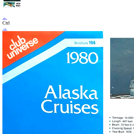
←
Ctrl
→