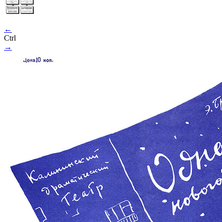
←
Ctrl
→