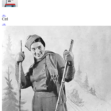
←
Ctrl
→