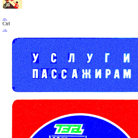
←
Ctrl
→