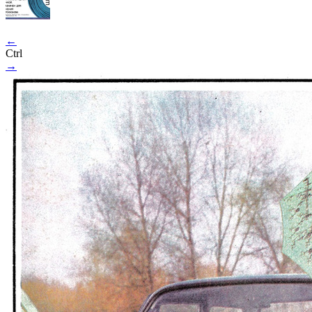
←
Ctrl
→