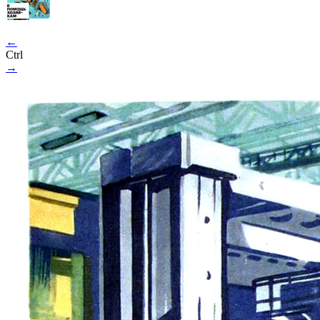
←
Ctrl
→