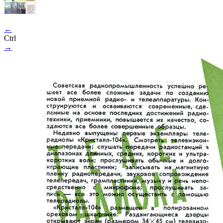
←
Ctrl
→