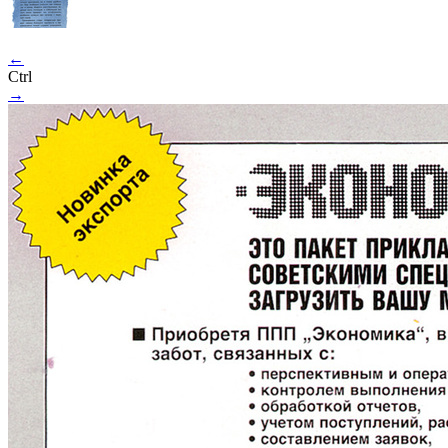
←
Ctrl
→