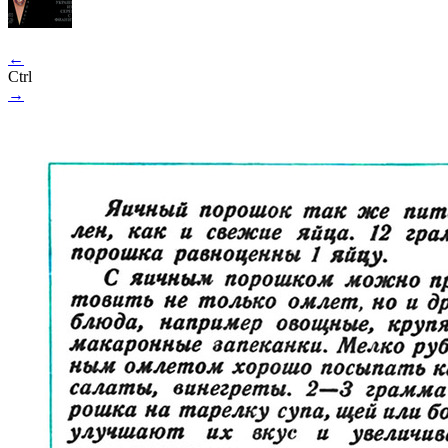
←
Ctrl
→