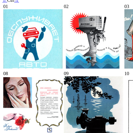
←
Ctrl
→
01
02
03
08
09
10