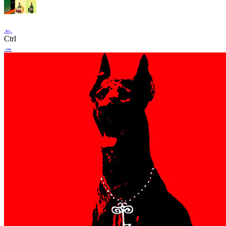
←
Ctrl
→