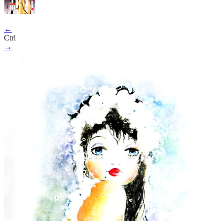
←
Ctrl
→