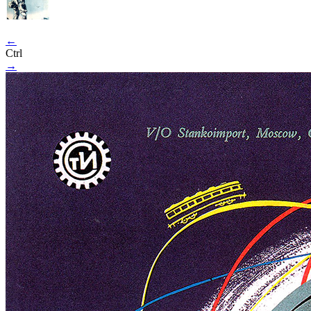
←
Ctrl
→