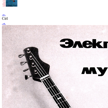
←
Ctrl
→