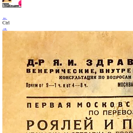
←
Ctrl
→