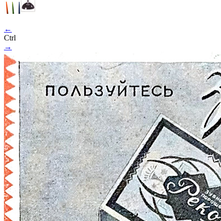
←
Ctrl
→