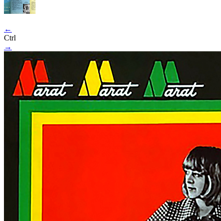
←
Ctrl
→