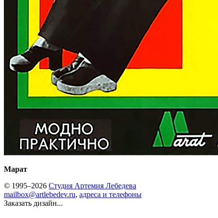
Марат
© 1995–2026
Студия Артемия Лебедева
mailbox@artlebedev.ru
,
адреса и телефоны
Заказать дизайн...