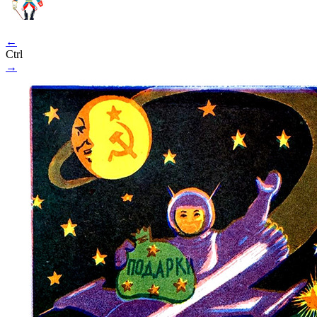
←
Ctrl
→