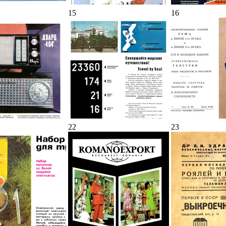
15
16
22
23