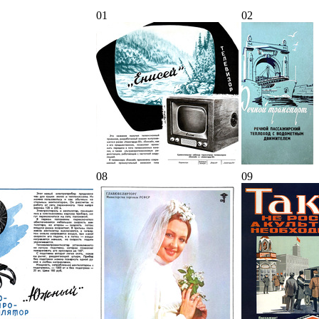
01
02
08
09