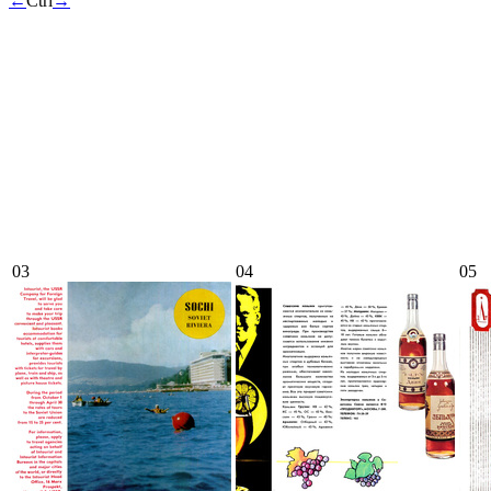
←
Ctrl
→
03
04
05