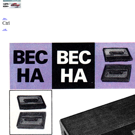
←
Ctrl
→