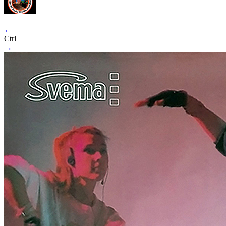
←
Ctrl
→