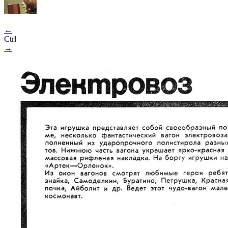
←
Ctrl
→