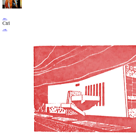
←
Ctrl
→