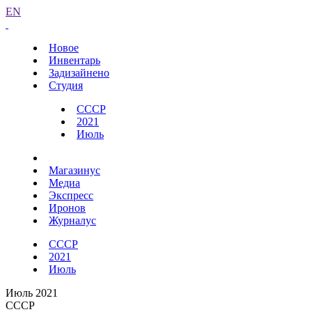
EN
Новое
Инвентарь
Задизайнено
Студия
СССР
2021
Июль
Магазинус
Медиа
Экспресс
Иронов
Журналус
СССР
2021
Июль
Июль 2021
СССР