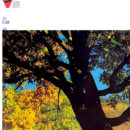
←
Ctrl
→