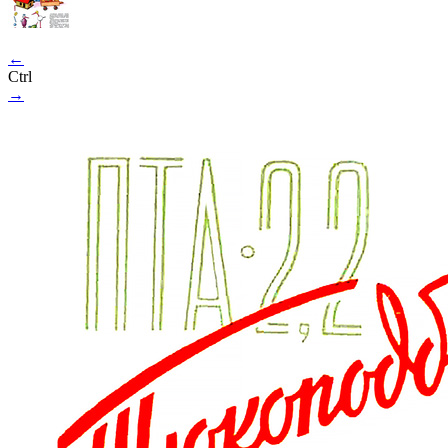
←
Ctrl
→