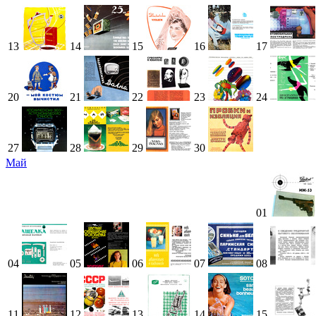
13
14
15
16
17
20
21
22
23
24
27
28
29
30
Май
01
04
05
06
07
08
11
12
13
14
15