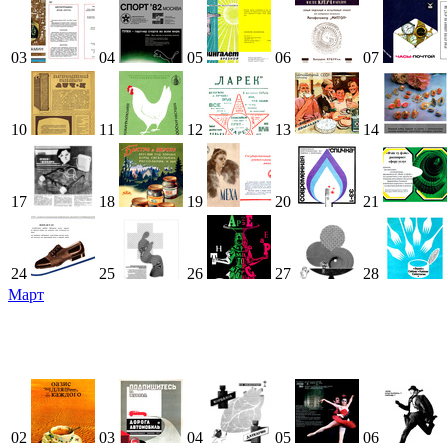
03
04
05
06
07
10
11
12
13
14
17
18
19
20
21
24
25
26
27
28
Март
02
03
04
05
06