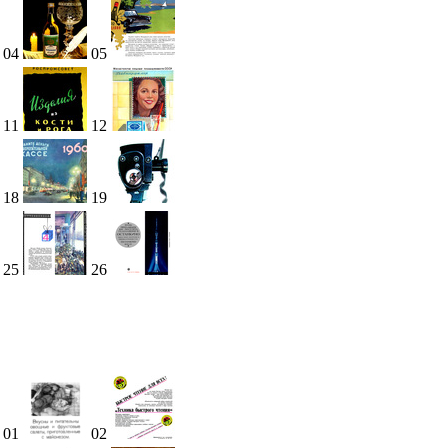
04
05
11
12
18
19
25
26
01
02