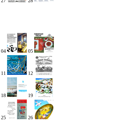
27
28
04
05
11
12
18
19
25
26