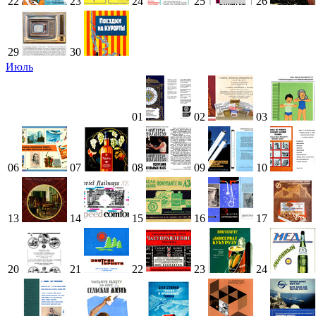
22
23
24
25
26
29
30
Июль
01
02
03
06
07
08
09
10
13
14
15
16
17
20
21
22
23
24