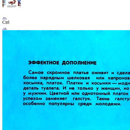
←
Ctrl
→