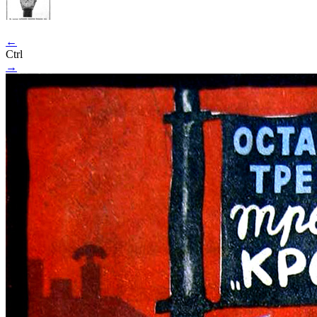
←
Ctrl
→