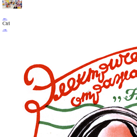
←
Ctrl
→