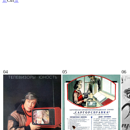
←
Ctrl
→
04
05
06